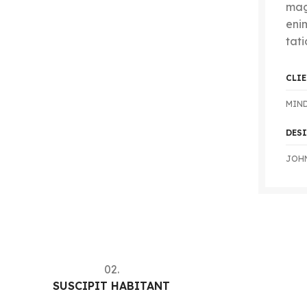
mag
eni
tati
CLI
MIN
DES
JOH
02.
SUSCIPIT HABITANT