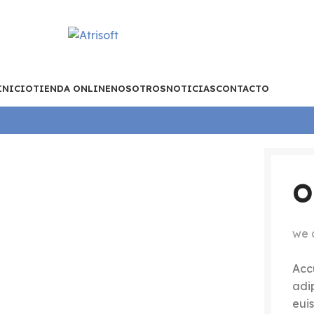
INICIO
TIENDA ONLINE
NOSOTROS
NOTICIAS
CONTACTO
O
we 
Acc
adi
euis