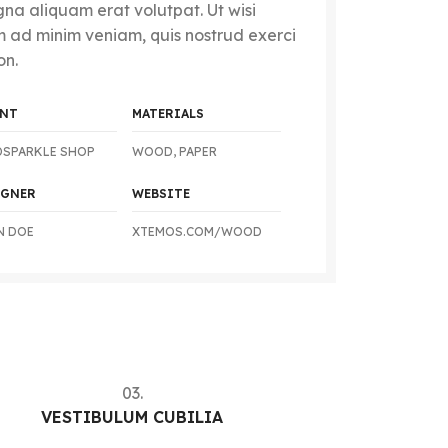
na aliquam erat volutpat. Ut wisi
m ad minim veniam, quis nostrud exerci
on.
ENT
MATERIALS
DSPARKLE SHOP
WOOD, PAPER
IGNER
WEBSITE
N DOE
XTEMOS.COM/WOOD
03.
VESTIBULUM CUBILIA