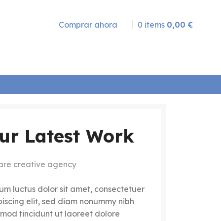
Comprar ahora
0
items
0,00
€
ur Latest Work
are creative agency
um luctus dolor sit amet, consectetuer
piscing elit, sed diam nonummy nibh
mod tincidunt ut laoreet dolore